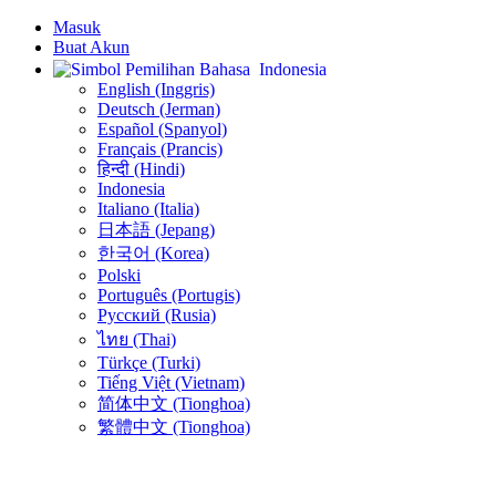
Masuk
Buat Akun
Indonesia
English (Inggris)
Deutsch (Jerman)
Español (Spanyol)
Français (Prancis)
हिन्दी (Hindi)
Indonesia
Italiano (Italia)
日本語 (Jepang)
한국어 (Korea)
Polski
Português (Portugis)
Русский (Rusia)
ไทย (Thai)
Türkçe (Turki)
Tiếng Việt (Vietnam)
简体中文 (Tionghoa)
繁體中文 (Tionghoa)