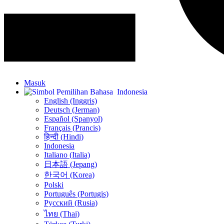
Masuk
Indonesia
English (Inggris)
Deutsch (Jerman)
Español (Spanyol)
Français (Prancis)
हिन्दी (Hindi)
Indonesia
Italiano (Italia)
日本語 (Jepang)
한국어 (Korea)
Polski
Português (Portugis)
Русский (Rusia)
ไทย (Thai)