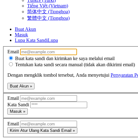
Türkçe (Turki)
Tiếng Việt (Vietnam)
简体中文 (Tionghoa)
繁體中文 (Tionghoa)
Buat Akun
Masuk
Lupa Kata Sandi
Lupa
Email
Buat kata sandi dan kirimkan ke saya melalui email
Tentukan kata sandi secara manual (tidak akan dikirimi email)
Dengan mengklik tombol tersebut, Anda menyetujui
Persyaratan 
Buat Akun »
Email
Kata Sandi
Masuk »
Email
Kirim Atur Ulang Kata Sandi Email »