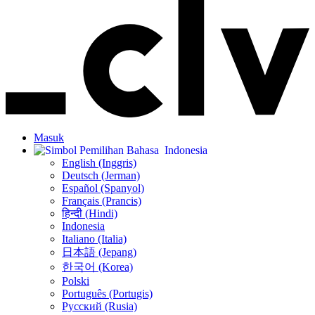
Masuk
Indonesia
English (Inggris)
Deutsch (Jerman)
Español (Spanyol)
Français (Prancis)
हिन्दी (Hindi)
Indonesia
Italiano (Italia)
日本語 (Jepang)
한국어 (Korea)
Polski
Português (Portugis)
Русский (Rusia)