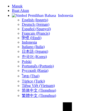
Masuk
Buat Akun
Indonesia
English (Inggris)
Deutsch (Jerman)
Español (Spanyol)
Français (Prancis)
हिन्दी (Hindi)
Indonesia
Italiano (Italia)
日本語 (Jepang)
한국어 (Korea)
Polski
Português (Portugis)
Русский (Rusia)
ไทย (Thai)
Türkçe (Turki)
Tiếng Việt (Vietnam)
简体中文 (Tionghoa)
繁體中文 (Tionghoa)